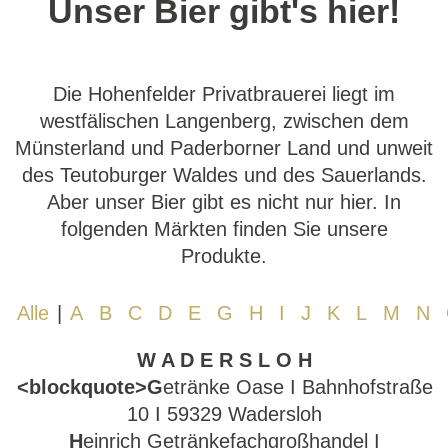
Unser Bier gibt's hier!
Die Hohenfelder Privatbrauerei liegt im
westfälischen Langenberg, zwischen dem
Münsterland und Paderborner Land und unweit
des Teutoburger Waldes und des Sauerlands.
Aber unser Bier gibt es nicht nur hier. In
folgenden Märkten finden Sie unsere
Produkte.
Alle
 | 
A
B
C
D
E
G
H
I
J
K
L
M
N
W A D E R S L O H
<blockquote>G
etränke Oase I Bahnhofstraße
10 I 59329 Wadersloh
H
einrich Getränkefachgroßhandel I