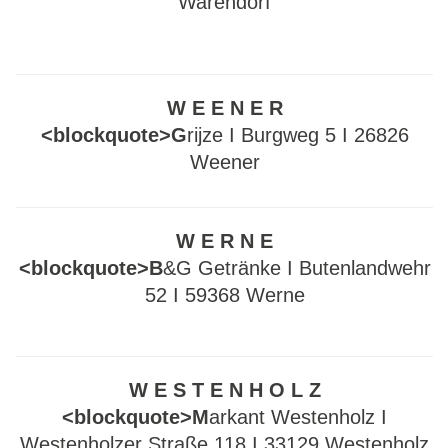
Warendorf
W E E N E R
<blockquote>G
rijze I Burgweg 5 I 26826
Weener
W E R N E
<blockquote>B
&G Getränke I Butenlandwehr
52 I 59368 Werne
W E S T E N H O L Z
<blockquote>M
arkant Westenholz I
Westenholzer Straße 118 I 33129 Westenholz