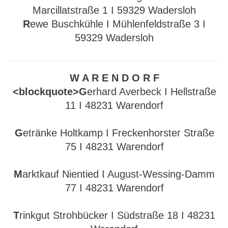
Marcillatstraße 1 I 59329 Wadersloh
R
ewe Buschkühle I Mühlenfeldstraße 3 I
59329 Wadersloh
W A R E N D O R F
<blockquote>G
erhard Averbeck I Hellstraße
11 I 48231 Warendorf
G
etränke Holtkamp I Freckenhorster Straße
75 I 48231 Warendorf
M
arktkauf Nientied I August-Wessing-Damm
77 I 48231 Warendorf
T
rinkgut Strohbücker I Südstraße 18 I 48231